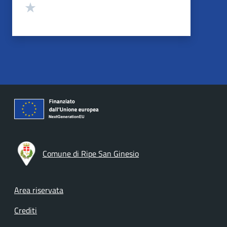
Valuta 1 stelle su 5
Comune di Ripe San Ginesio
Footer menu
Area riservata
Crediti