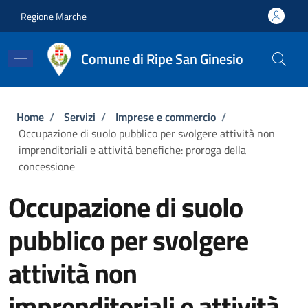
Salta al contenuto principale
Skip to footer content
Regione Marche
Comune di Ripe San Ginesio
Briciole di pane
Home
/
Servizi
/
Imprese e commercio
/
Occupazione di suolo pubblico per svolgere attività non
imprenditoriali e attività benefiche: proroga della
concessione
Occupazione di suolo
pubblico per svolgere
attività non
imprenditoriali e attività