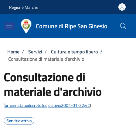
Salta al contenuto principale
Skip to footer content
Regione Marche
Comune di Ripe San Ginesio
Briciole di pane
Home
/
Servizi
/
Cultura e tempo libero
/
Consultazione di materiale d'archivio
Consultazione di
materiale d'archivio
(
urn:nir:stato:decreto.legislativo:2004-01-22;42
)
Servizio attivo