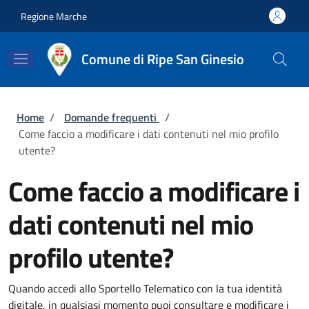
Salta al contenuto principale
Skip to footer content
Regione Marche
Comune di Ripe San Ginesio
Briciole di pane
Home
/
Domande frequenti
/
Come faccio a modificare i dati contenuti nel mio profilo
utente?
Come faccio a modificare i
dati contenuti nel mio
profilo utente?
Quando accedi allo Sportello Telematico con la tua identità
digitale, in qualsiasi momento puoi consultare e modificare i