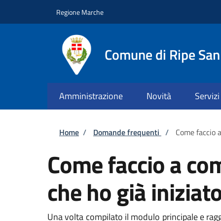
Salta al contenuto principale
Skip to footer content
Regione Marche
Comune di Ripe San
Amministrazione
Novità
Servizi
Briciole di pane
Home
/
Domande frequenti
/
Come faccio a
Come faccio a com
che ho già iniziat
Una volta compilato il modulo principale e ragg