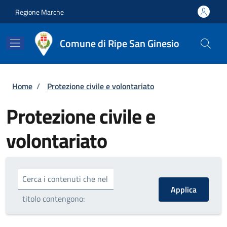
Salta al contenuto principale
Skip to footer content
Regione Marche
Comune di Ripe San Ginesio
Briciole di pane
Home
/
Protezione civile e volontariato
Protezione civile e
volontariato
Cerca i contenuti che nel
titolo contengono: