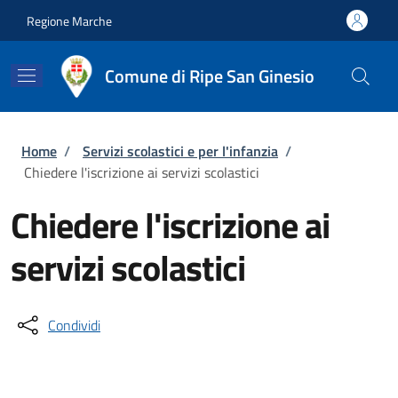
Salta al contenuto principale
Skip to footer content
Regione Marche
Comune di Ripe San Ginesio
Briciole di pane
Home
/
Servizi scolastici e per l'infanzia
/
Chiedere l'iscrizione ai servizi scolastici
Chiedere l'iscrizione ai
servizi scolastici
Condividi